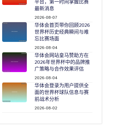
平台，第一时间掌握比赛
最新消息
2026-08-07
华体会首页带你回顾2026
世界杯历史经典瞬间与难
忘比赛场面
2026-08-04
华体会网站皇马赞助方在
2026年世界杯中的品牌推
广策略与合作效果评估
2026-08-04
华体会登录为用户提供全
面的世界杯球队信息与赛
前战术分析
2026-08-02