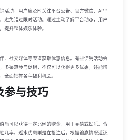
销活动，用户应及时关注平台公告、官方微信、APP
，避免错过限时活动。通过主动了解平台动态，用户
，提升整体娱乐体验。
伴、社交媒体等渠道获取优惠信息。有些促销活动会
。多渠道参与促销，不仅可以获得更多优惠，还能增
，全面把握各种福利机会。
及参与技巧
值后可以获得一定比例的赠金，用于竞猜或娱乐。合
胜几率。返水优惠则是在投注后，根据输赢情况返还