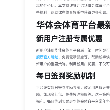
高的性价比。本文将详细介绍华体会体育平台
些福利，帮助你在体育娱乐中获得更多实惠。
华体会体育平台最
新用户注册专属优惠
新用户注册华体会体育平台后，第一时间即可
舰厅官方地址
、免费竞猜额度等，帮助新手快
新用户的重要策略。利用新用户优惠，不仅可
每日签到奖励机制
平台设有每日签到奖励系统，鼓励用户每天登
励，如现金红包、免费投注额度等。这一策略
福利。每日签到奖励是华体会体育平台常年坚