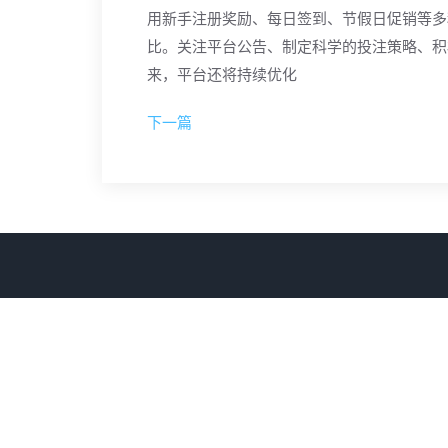
用新手注册奖励、每日签到、节假日促销等多
比。关注平台公告、制定科学的投注策略、积
来，平台还将持续优化
下一篇
导航
解读
华体会|华体会手机版 - (中国)宁夏省华
体会商贸集团有限公司欢迎您，一起来