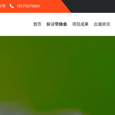
5号
13575070969
首页
解读
华体会
项目成果
云端资讯