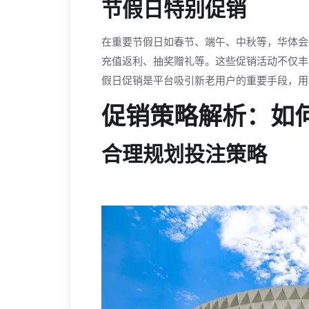
节假日特别促销
在重要节假日如春节、端午、中秋等，华体会
充值返利、抽奖赠礼等。这些促销活动不仅丰
假日促销是平台吸引新老用户的重要手段，用
促销策略解析：如
合理规划投注策略