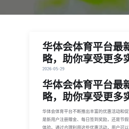
华体会体育平台最
略，助你享受更多
2026-05-29
华体会体育平台最
略，助你享受更多
华体会体育平台不断推出丰富的优惠活动和促
是新用户注册赠金、每日签到奖励，还是节假
体验。通过合理利用这些优惠活动，用户可以