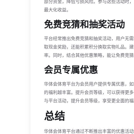
部分资金，降低亏损风险。参与这些活动时，
最大化收益。
免费竞猜和抽奖活动
平台经常推出免费竞猜和抽奖活动，用户无需
取现金奖励，还能积累积分换取实物礼品。建
率。同时，结合其他优惠策略，能让免费竞猜
会员专属优惠
华体会体育平台为会员用户提供专属优惠，如
的福利越丰富。提升会员等级，可以获得更多
与平台活动，提升会员等级，享受更全面的福
总结
华体会体育平台通过不断推出丰富的优惠活动