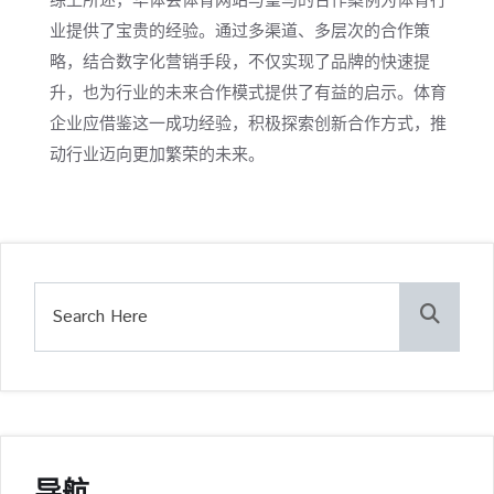
综上所述，华体会体育网站与皇马的合作案例为体育行
业提供了宝贵的经验。通过多渠道、多层次的合作策
略，结合数字化营销手段，不仅实现了品牌的快速提
升，也为行业的未来合作模式提供了有益的启示。体育
企业应借鉴这一成功经验，积极探索创新合作方式，推
动行业迈向更加繁荣的未来。
导航