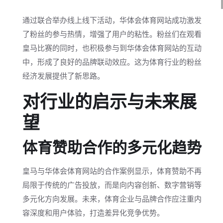
通过联合举办线上线下活动，华体会体育网站成功激发
了粉丝的参与热情，增强了用户的粘性。粉丝们在观看
皇马比赛的同时，也积极参与到华体会体育网站的互动
中，形成了良好的品牌联动效应。这为体育行业的粉丝
经济发展提供了新思路。
对行业的启示与未来展
望
体育赞助合作的多元化趋势
皇马与华体会体育网站的合作案例显示，体育赞助不再
局限于传统的广告投放，而是向内容创新、数字营销等
多元化方向发展。未来，体育企业与品牌合作应注重内
容深度和用户体验，打造差异化竞争优势。