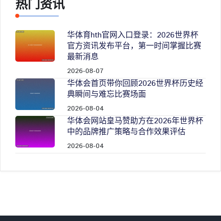
热门资讯
华体育hth官网入口登录：2026世界杯
官方资讯发布平台，第一时间掌握比赛
最新消息
2026-08-07
华体会首页带你回顾2026世界杯历史经
典瞬间与难忘比赛场面
2026-08-04
华体会网站皇马赞助方在2026年世界杯
中的品牌推广策略与合作效果评估
2026-08-04