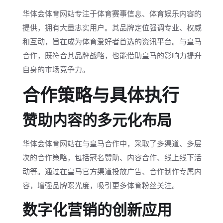
华体会体育网站专注于体育赛事信息、体育娱乐内容的
提供，拥有大量忠实用户。其品牌定位强调专业、权威
和互动，旨在成为体育爱好者首选的资讯平台。与皇马
合作，既符合其品牌战略，也能借助皇马的影响力提升
自身的市场竞争力。
合作策略与具体执行
赞助内容的多元化布局
华体会体育网站在与皇马合作中，采取了多渠道、多层
次的合作策略，包括冠名赞助、内容合作、线上线下活
动等。通过在皇马官方渠道投放广告、合作制作专属内
容，增强品牌曝光度，吸引更多体育粉丝关注。
数字化营销的创新应用