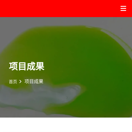
项目成果
项目成果
首页