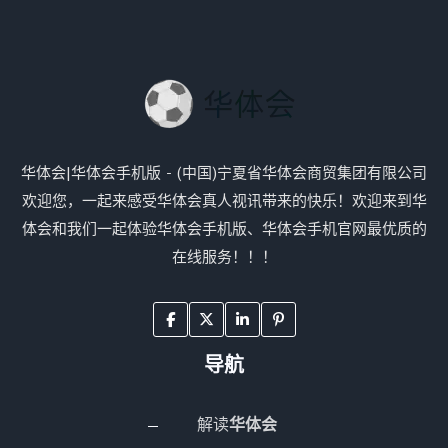
华体会|华体会手机版 - (中国)宁夏省华体会商贸集团有限公司
欢迎您，一起来感受华体会真人视讯带来的快乐！欢迎来到华
体会和我们一起体验华体会手机版、华体会手机官网最优质的
在线服务！！！
导航
解读
华体会