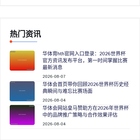
热门资讯
华体育hth官网入口登录：2026世界杯
官方资讯发布平台，第一时间掌握比赛
最新消息
2026-08-07
华体会首页带你回顾2026世界杯历史经
典瞬间与难忘比赛场面
2026-08-04
华体会网站皇马赞助方在2026年世界杯
中的品牌推广策略与合作效果评估
2026-08-04