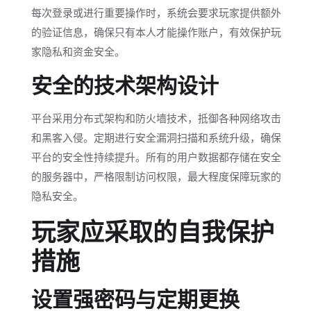
每次登录或进行重要操作时，系统会要求玩家提供额外
的验证信息，确保只有本人才能操作账户，有效保护玩
家隐私和资金安全。
安全的技术架构设计
平台采用分布式架构和防火墙技术，抵御各种网络攻击
和黑客入侵。定期进行安全漏洞扫描和系统升级，确保
平台的安全性持续提升。所有的用户数据都存储在安全
的服务器中，严格限制访问权限，最大程度保障玩家的
隐私安全。
玩家应采取的自我保护
措施
设置强密码与定期更换