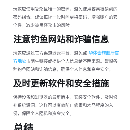
玩家应使用复杂且唯一的密码，避免使用容易被猜到的
密码组合。建议每隔一段时间更换密码，增强账户的安
全性，减少被黑客攻击的风险。
注意钓鱼网站和诈骗信息
玩家应通过官方渠道登录平台，避免点
华体会旗舰厅官
方地址
击陌生链接或提供个人信息给不明来源。警惕各
种钓鱼网站和诈骗信息，确保个人信息和资金安全。
及时更新软件和安全措施
保持设备和浏览器的最新版本，安装安全软件，及时修
补系统漏洞。这样可以有效防止病毒和木马程序的入
侵，保障个人隐私和资金安全。
总结